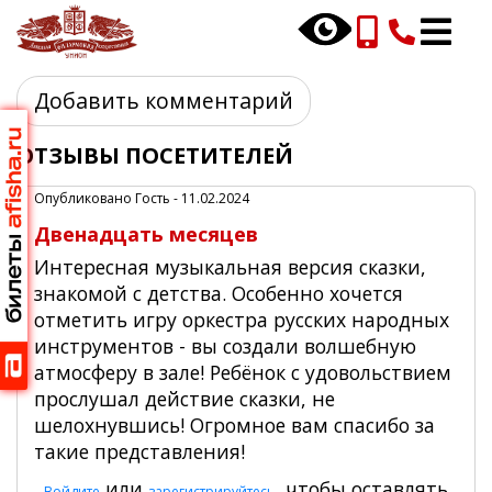
Перейти
к
основному
содержанию
Добавить комментарий
ОТЗЫВЫ ПОСЕТИТЕЛЕЙ
Опубликовано
Гость
- 11.02.2024
Двенадцать месяцев
Интересная музыкальная версия сказки,
знакомой с детства. Особенно хочется
отметить игру оркестра русских народных
инструментов - вы создали волшебную
атмосферу в зале! Ребёнок с удовольствием
прослушал действие сказки, не
шелохнувшись! Огромное вам спасибо за
такие представления!
или
, чтобы оставлять
Войдите
зарегистрируйтесь