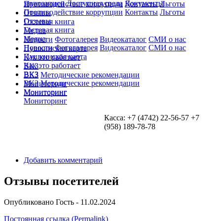
звукозаписи
Доступная среда
Документы
Противодействие коррупции
Контакты
Льготы
Противодействие коррупции
Контакты
Льготы
Отзывы
Отзывы
Гостевая книга
Гостевая книга
Медиа
Медиа
Новости
Фотогалерея
Видеокаталог
СМИ о нас
Новости
Фотогалерея
Видеокаталог
СМИ о нас
Пушкинская карта
Пушкинская карта
Как это работает
Как это работает
ВКЗ
ВКЗ
ВКЗ
Методические рекомендации
ВКЗ
Методические рекомендации
Мониторинг
Мониторинг
Мониторинг
Мониторинг
Касса: +7 (4742) 22-56-57 +7
(958) 189-78-78
Добавить комментарий
Отзывы посетителей
Опубликовано
Гость
- 11.02.2024
Постоянная ссылка (Permalink)