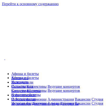
Перейти к основному содержанию
Афиша и билеты
Афиша и билеты
Календарь
Календарь
Исполнители
Исполнители
Солисты
Коллективы
Ведущие концертов
Солисты
Коллективы
Ведущие концертов
Концертмейстеры
Концертмейстеры
О филармонии
О филармонии
История филармонии
Администрация
Вакансии
Студия
История филармонии
Администрация
Вакансии
Студия
звукозаписи
Доступная среда
Документы