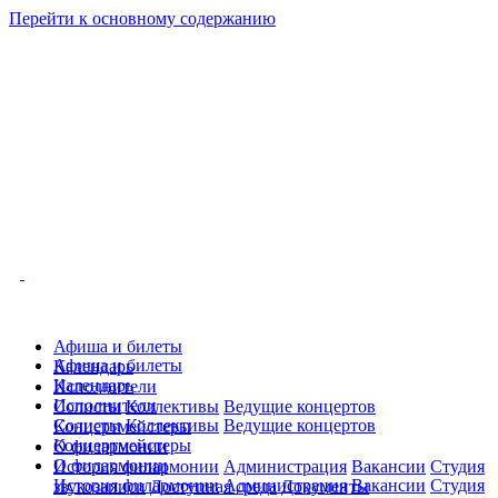
Перейти к основному содержанию
Афиша и билеты
Афиша и билеты
Календарь
Календарь
Исполнители
Исполнители
Солисты
Коллективы
Ведущие концертов
Солисты
Коллективы
Ведущие концертов
Концертмейстеры
Концертмейстеры
О филармонии
О филармонии
История филармонии
Администрация
Вакансии
Студия
История филармонии
Администрация
Вакансии
Студия
звукозаписи
Доступная среда
Документы