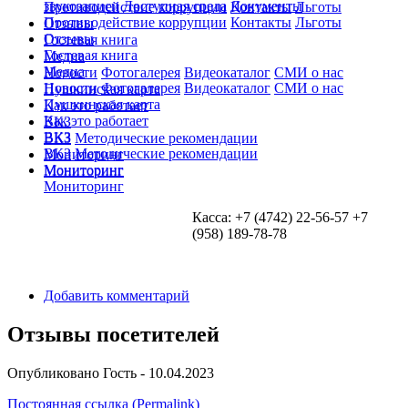
звукозаписи
Доступная среда
Документы
Противодействие коррупции
Контакты
Льготы
Противодействие коррупции
Контакты
Льготы
Отзывы
Отзывы
Гостевая книга
Гостевая книга
Медиа
Медиа
Новости
Фотогалерея
Видеокаталог
СМИ о нас
Новости
Фотогалерея
Видеокаталог
СМИ о нас
Пушкинская карта
Пушкинская карта
Как это работает
Как это работает
ВКЗ
ВКЗ
ВКЗ
Методические рекомендации
ВКЗ
Методические рекомендации
Мониторинг
Мониторинг
Мониторинг
Мониторинг
Касса: +7 (4742) 22-56-57 +7
(958) 189-78-78
Добавить комментарий
Отзывы посетителей
Опубликовано
Гость
- 10.04.2023
Постоянная ссылка (Permalink)