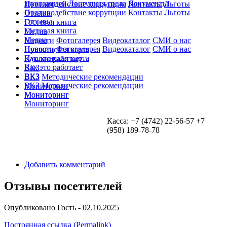
звукозаписи
Доступная среда
Документы
Противодействие коррупции
Контакты
Льготы
Противодействие коррупции
Контакты
Льготы
Отзывы
Отзывы
Гостевая книга
Гостевая книга
Медиа
Медиа
Новости
Фотогалерея
Видеокаталог
СМИ о нас
Новости
Фотогалерея
Видеокаталог
СМИ о нас
Пушкинская карта
Пушкинская карта
Как это работает
Как это работает
ВКЗ
ВКЗ
ВКЗ
Методические рекомендации
ВКЗ
Методические рекомендации
Мониторинг
Мониторинг
Мониторинг
Мониторинг
Касса: +7 (4742) 22-56-57 +7
(958) 189-78-78
Добавить комментарий
Отзывы посетителей
Опубликовано
Гость
- 02.10.2025
Постоянная ссылка (Permalink)