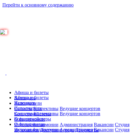
Перейти к основному содержанию
Афиша и билеты
Афиша и билеты
Календарь
Календарь
Исполнители
Исполнители
Солисты
Коллективы
Ведущие концертов
Солисты
Коллективы
Ведущие концертов
Концертмейстеры
Концертмейстеры
О филармонии
О филармонии
История филармонии
Администрация
Вакансии
Студия
История филармонии
Администрация
Вакансии
Студия
звукозаписи
Доступная среда
Документы