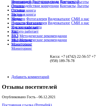
звукозаписи
Доступная среда
Документы
Противодействие коррупции
Контакты
Льготы
Противодействие коррупции
Контакты
Льготы
Отзывы
Отзывы
Гостевая книга
Гостевая книга
Медиа
Медиа
Новости
Фотогалерея
Видеокаталог
СМИ о нас
Новости
Фотогалерея
Видеокаталог
СМИ о нас
Пушкинская карта
Пушкинская карта
Как это работает
Как это работает
ВКЗ
ВКЗ
ВКЗ
Методические рекомендации
ВКЗ
Методические рекомендации
Мониторинг
Мониторинг
Мониторинг
Мониторинг
Касса: +7 (4742) 22-56-57 +7
(958) 189-78-78
Добавить комментарий
Отзывы посетителей
Опубликовано
Гость
- 06.12.2021
Постоянная ссылка (Permalink)