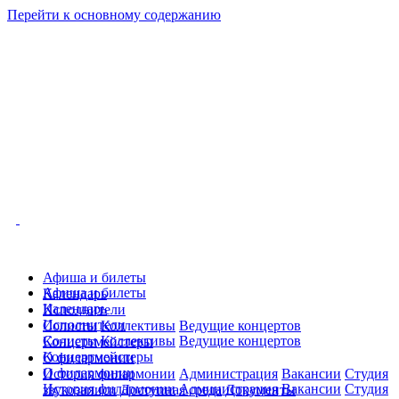
Перейти к основному содержанию
Афиша и билеты
Афиша и билеты
Календарь
Календарь
Исполнители
Исполнители
Солисты
Коллективы
Ведущие концертов
Солисты
Коллективы
Ведущие концертов
Концертмейстеры
Концертмейстеры
О филармонии
О филармонии
История филармонии
Администрация
Вакансии
Студия
История филармонии
Администрация
Вакансии
Студия
звукозаписи
Доступная среда
Документы