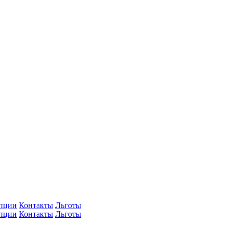
упции
Контакты
Льготы
упции
Контакты
Льготы