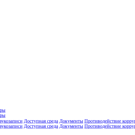
еры
еры
вукозаписи
Доступная среда
Документы
Противодействие корр
вукозаписи
Доступная среда
Документы
Противодействие корр