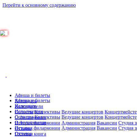
Перейти к основному содержанию
Афиша и билеты
Афиша и билеты
Календарь
Календарь
Исполнители
Исполнители
Солисты
Коллективы
Ведущие концертов
Концертмейст
Солисты
Коллективы
Ведущие концертов
Концертмейст
О филармонии
О филармонии
История филармонии
Администрация
Вакансии
Студия з
История филармонии
Администрация
Вакансии
Студия з
Отзывы
Отзывы
Гостевая книга