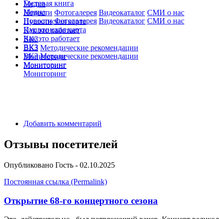
Гостевая книга
Медиа
Медиа
Новости
Фотогалерея
Видеокаталог
СМИ о нас
Новости
Фотогалерея
Видеокаталог
СМИ о нас
Пушкинская карта
Пушкинская карта
Как это работает
Как это работает
ВКЗ
ВКЗ
ВКЗ
Методические рекомендации
ВКЗ
Методические рекомендации
Мониторинг
Мониторинг
Мониторинг
Мониторинг
Добавить комментарий
Отзывы посетителей
Опубликовано
Гость
- 02.10.2025
Постоянная ссылка (Permalink)
Открытие 68-го концертного сезона