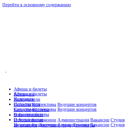
Перейти к основному содержанию
Афиша и билеты
Афиша и билеты
Календарь
Календарь
Исполнители
Исполнители
Солисты
Коллективы
Ведущие концертов
Солисты
Коллективы
Ведущие концертов
Концертмейстеры
Концертмейстеры
О филармонии
О филармонии
История филармонии
Администрация
Вакансии
Студия
История филармонии
Администрация
Вакансии
Студия
звукозаписи
Доступная среда
Документы