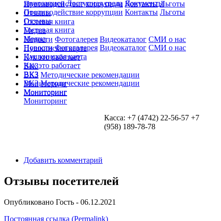
звукозаписи
Доступная среда
Документы
Противодействие коррупции
Контакты
Льготы
Противодействие коррупции
Контакты
Льготы
Отзывы
Отзывы
Гостевая книга
Гостевая книга
Медиа
Медиа
Новости
Фотогалерея
Видеокаталог
СМИ о нас
Новости
Фотогалерея
Видеокаталог
СМИ о нас
Пушкинская карта
Пушкинская карта
Как это работает
Как это работает
ВКЗ
ВКЗ
ВКЗ
Методические рекомендации
ВКЗ
Методические рекомендации
Мониторинг
Мониторинг
Мониторинг
Мониторинг
Касса: +7 (4742) 22-56-57 +7
(958) 189-78-78
Добавить комментарий
Отзывы посетителей
Опубликовано
Гость
- 06.12.2021
Постоянная ссылка (Permalink)